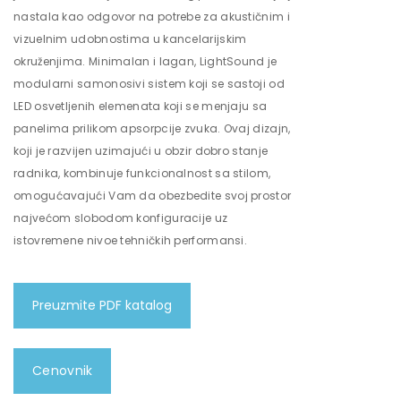
nastala kao odgovor na potrebe za akustičnim i
vizuelnim udobnostima u kancelarijskim
okruženjima. Minimalan i lagan, LightSound je
modularni samonosivi sistem koji se sastoji od
LED osvetljenih elemenata koji se menjaju sa
panelima prilikom apsorpcije zvuka. Ovaj dizajn,
koji je razvijen uzimajući u obzir dobro stanje
radnika, kombinuje funkcionalnost sa stilom,
omogućavajući Vam da obezbedite svoj prostor
najvećom slobodom konfiguracije uz
istovremene nivoe tehničkih performansi.
Preuzmite PDF katalog
Cenovnik