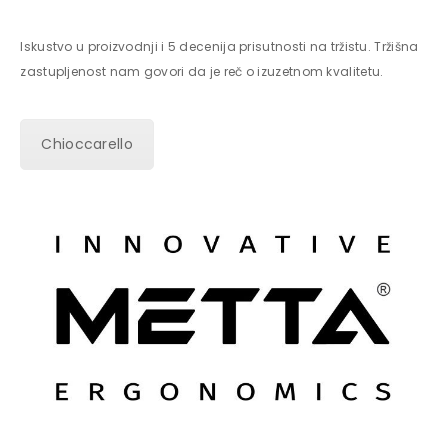
Iskustvo u proizvodnji i 5 decenija prisutnosti na tržistu. Tržišna
zastupljenost nam govori da je reč o izuzetnom kvalitetu.
Chioccarello