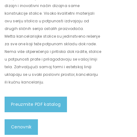
dizajn i inovativni način dizajna same
konstrukcije stolice. Visoko kvalitetni materijali
ovu seriju stolica u potpunosti izdvajaju od
drugih sličnih serija ostalih proizvođača.
Metta kancelarisjke stolice su jedinstveno rešenje
za sve one koji teže potpunom skladu dok rade.
Nema više otperećenja i pritiska dok radite, stolice
u potpunosti prate i prilagođavaju se vašoj liniji
tela. Zahvaljujući samoj formi i estetskoj liniji
uklapaju se u svaki poslovni prostor, kancelariju
ili kućnu kancelariju.
Preuzmite PDF katalog
Cenovnik