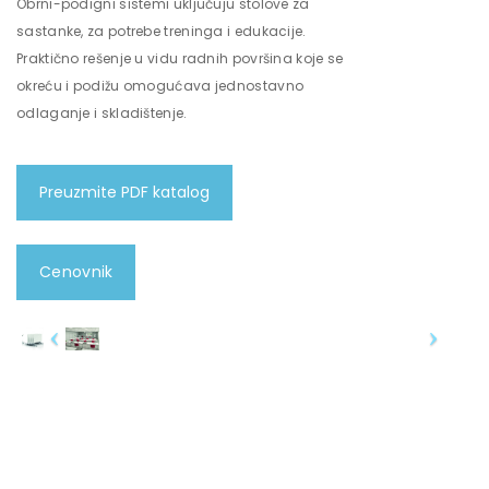
Obrni-podigni sistemi uključuju stolove za
sastanke, za potrebe treninga i edukacije.
Praktično rešenje u vidu radnih površina koje se
okreću i podižu omogućava jednostavno
odlaganje i skladištenje.
Preuzmite PDF katalog
Cenovnik