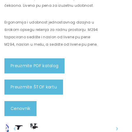
čekaona. Livena pu pena za izuzetnu udobnost.
Ergonomija i udobnost jednostavnog dizajna u
širokom opsegu rešenja za radnu prostoriju. M294
tapacirano sedište i naslon od livene pu pene
M294, naslon u mešu, a sedište od livene pu pene.
Preuzmite PDF katalog
Preuzmite ŠTOF kartu
Cenovnik