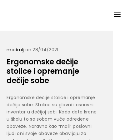
modrulj
on 28/04/2021
Ergonomske dečije
stolice i opremanje
dečije sobe
Ergonomske dečije stolice i opremanje
dečije sobe: Stolice su glavni i osnovni
inventar u dečijoj sobi. Kada dete krene
u školu to sa sobom vuče određene
obaveze. Naravno kao “mali” poslovni
ljudi oni svoje obaveze obavljaju za