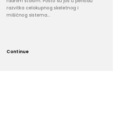
radnim stolom. Pošto su još u periodu
razvitka celokupnog skeletnog i
mišićnog sistema...
Continue