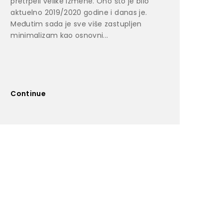
pretrpeli velike izmene. Ono što je bilo
aktuelno 2019/2020 godine i danas je.
Međutim sada je sve više zastupljen
minimalizam kao osnovni...
Continue