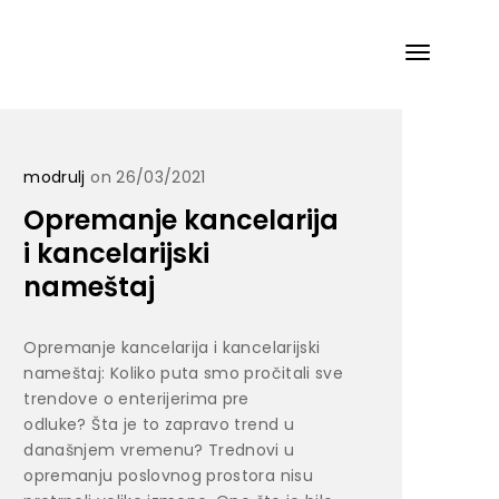
modrulj
on 26/03/2021
Opremanje kancelarija
i kancelarijski
nameštaj
Opremanje kancelarija i kancelarijski
nameštaj: Koliko puta smo pročitali sve
trendove o enterijerima pre
odluke? Šta je to zapravo trend u
današnjem vremenu? Trednovi u
opremanju poslovnog prostora nisu