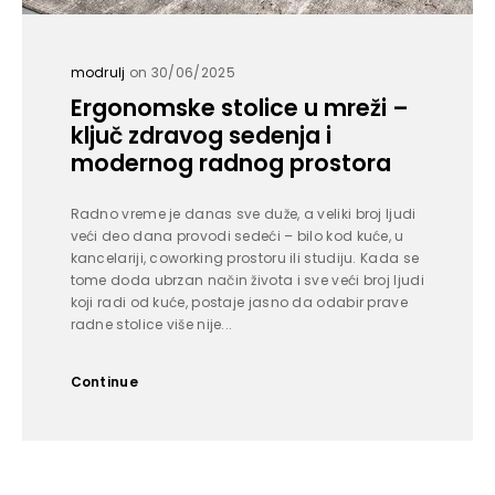
modrulj
on 30/06/2025
Ergonomske stolice u mreži –
ključ zdravog sedenja i
modernog radnog prostora
Radno vreme je danas sve duže, a veliki broj ljudi
veći deo dana provodi sedeći – bilo kod kuće, u
kancelariji, coworking prostoru ili studiju. Kada se
tome doda ubrzan način života i sve veći broj ljudi
koji radi od kuće, postaje jasno da odabir prave
radne stolice više nije...
Continue