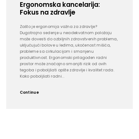
Ergonomska kancelarija:
Fokus na zdravlje
Zašto je ergonomija važna za zdravlje?
Dugotrajno sedenje u neadekvatnom položaju
može dovesti do ozbiljnih zdravstvenih problema,
uključujući bolove u leđima, ukočenost mišića,
probleme sa cirkulacijom i smanjenu
produktivnost. Ergonomski prilagođen radni
prostor može značajno smanjiti rizik od ovih
tegoba i poboljšati opšte zdravlje i kvalitet rada.
Kako poboljšati radni...
Continue