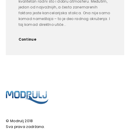
kvalitetan radni sto i dobru atmosferu. Međutim,
jedan od najvažnijih, a često zanemarenih
faktora jeste kancelarijska stolica. Ona nije samo
komad nameštaja – to je deo radnog okruženja. I
taj komad direktno utiče...
Continue
© Modrulj 2018
Sva prava zadržana.