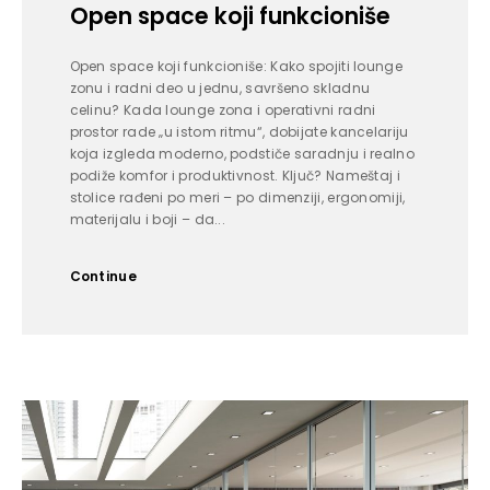
Open space koji funkcioniše
Open space koji funkcioniše: Kako spojiti lounge
zonu i radni deo u jednu, savršeno skladnu
celinu? Kada lounge zona i operativni radni
prostor rade „u istom ritmu“, dobijate kancelariju
koja izgleda moderno, podstiče saradnju i realno
podiže komfor i produktivnost. Ključ? Nameštaj i
stolice rađeni po meri – po dimenziji, ergonomiji,
materijalu i boji – da...
Continue