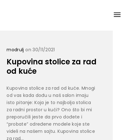
modrulj
on 30/11/2021
Kupovina stolice za rad
od kuće
Kupovina stolice za rad od kuće. Mnogi
od vas kada dođu u naš salon imaju
isto pitanje: Koja je to najbolja stolica
za radni prostor u kući? Ono što bi mi
preporučili jeste da prvo dođete i
“probate” određene modele koje ste
videli na našem sajtu. Kupovina stolice
za rad...