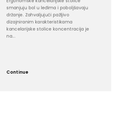
Ergonomske kancelarijske stolice
smanjuju bol u leđima i poboljšavaju
držanje. Zahvaljujući pažljivo
dizajniranim karakteristikama
kancelarijske stolice koncentracija je
na...
Continue