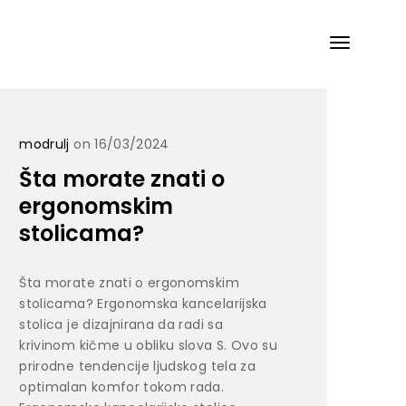
modrulj
on 16/03/2024
Šta morate znati o
ergonomskim
stolicama?
Šta morate znati o ergonomskim
stolicama? Ergonomska kancelarijska
stolica je dizajnirana da radi sa
krivinom kičme u obliku slova S. Ovo su
prirodne tendencije ljudskog tela za
optimalan komfor tokom rada.