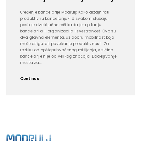
Uređenje kancelarije Modrulj: Kako dizajnirati
produktivnu kancelariju? U svakom slučaju,
postoje dve ključne reči kada je u pitanju
kancelarija – organizacija i svestranost. Ovo su
dva glavna elementa, uz dobru mobilnost koja
može osigurati povećanje produktivnosti. Za
razliku od opšteprihvaćenog mišljenja, veličina
kancelarije nije od velikog značaja. Dodeljivanje
mesta za...
Continue