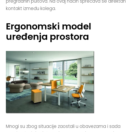
pregradnih pultova. Na ovaj način sprečava se direktan
kontakt između kolega.
Ergonomski model
uređenja prostora
Mnogi su zbog situacije zaostali u obavezama i sada