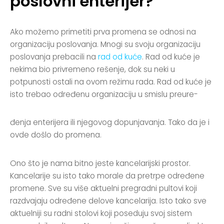
poslovni enterijer?
Ako možemo primetiti prva promena se odnosi na
organizaciju poslovanja. Mnogi su svoju organizaciju
poslovanja prebacili na
rad od kuće
. Rad od kuće je
nekima bio privremeno rešenje, dok su neki u
potpunosti ostali na ovom režimu rada. Rad od kuće je
isto trebao određenu organizaciju u smislu preure-
đenja enterijera ili njegovog dopunjavanja. Tako da je i
ovde došlo do promena.
Ono što je nama bitno jeste kancelarijski prostor.
Kancelarije su isto tako morale da pretrpe određene
promene. Sve su više aktuelni pregradni pultovi koji
razdvajaju određene delove kancelarija. Isto tako sve
aktuelniji su radni stolovi koji poseduju svoj sistem