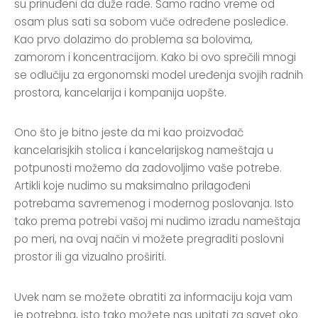
su prinuđeni da duže rade. Samo radno vreme od
osam plus sati sa sobom vuče određene posledice.
Kao prvo dolazimo do problema sa bolovima,
zamorom i koncentracijom. Kako bi ovo sprečili mnogi
se odlučiju za ergonomski model uređenja svojih radnih
prostora, kancelarija i kompanija uopšte.
Ono što je bitno jeste da mi kao proizvođač
kancelarisjkih stolica i kancelarijskog nameštaja u
potpunosti možemo da zadovoljimo vaše potrebe.
Artikli koje nudimo su maksimalno prilagođeni
potrebama savremenog i modernog poslovanja. Isto
tako prema potrebi vašoj mi nudimo izradu nameštaja
po meri, na ovaj način vi možete pregraditi poslovni
prostor ili ga vizualno proširiti.
Uvek nam se možete obratiti za informaciju koja vam
je potrebna, isto tako možete nas upitati za savet oko