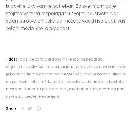
kupovine, ako vam je potreban. Za sve informacije
stojimo vam na raspolaganju svojim iskustvom. Naši
saloni su otvoreni tako da možete videti i isprobati vaš
željeni model što je prednost.
Tags:
Tags:
beograd
,
ergonomske stolice beograd
,
ergonomske stolice modrulj
,
ergonomske stolice novi sad
,
Kako
je korona uticala na poslovan enterijer?
,
Kako je korona uticala
na poslovni enterijer?
,
kancelarijske stolice
,
kancelarijske stolice
novi sad
,
kancelarijski nameštaj
,
modrulj stolice
,
novi beograd
,
novi sad
,
uređenje enterijera
Share: