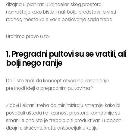
dizajna u planiranju kancelarijskog prostora i
nameštaja kako biste imali bolju predstavu o vrsti
radnog mesta koje vaše poslovanje sada treba.
Uronimo pravo u to.
1. Pregradni pultovi su se vratili, ali
bolji nego ranije
Da li ste znali da koncept otvorene kancelarije
prethodi ideji o pregradnim pultovima?
Zidovi i ekrani treba da minimiziraju smetnje, kako bi
povećali uštedu i efikasnost prostora, kompanije su
smanjile ono što je trebalo biti produktivan i udoban
dizajn u skučenu, krutu, antisocijalnu kutiju.