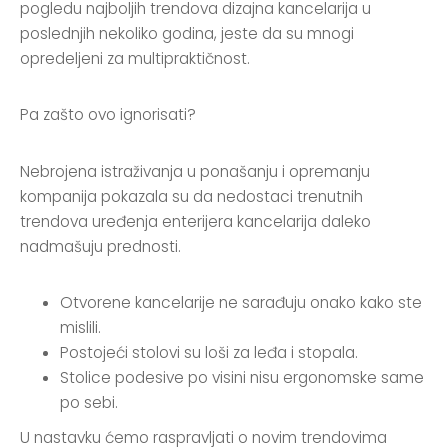
pogledu najboljih trendova dizajna kancelarija u
poslednjih nekoliko godina, jeste da su mnogi
opredeljeni za multipraktičnost.
Pa zašto ovo ignorisati?
Nebrojena istraživanja u ponašanju i opremanju
kompanija pokazala su da nedostaci trenutnih
trendova uređenja enterijera kancelarija daleko
nadmašuju prednosti.
Otvorene kancelarije ne sarađuju onako kako ste
mislili.
Postojeći stolovi su loši za leđa i stopala.
Stolice podesive po visini nisu ergonomske same
po sebi.
U nastavku ćemo raspravljati o novim trendovima