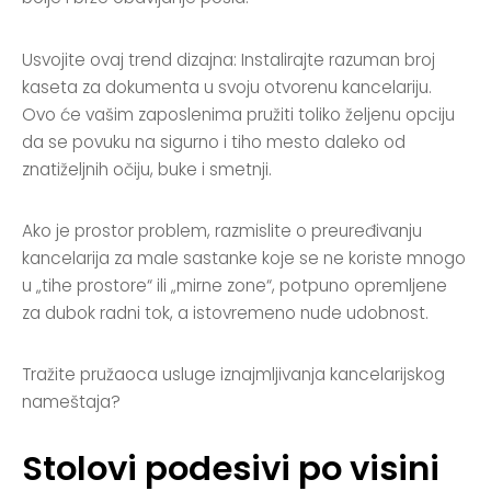
Usvojite ovaj trend dizajna: Instalirajte razuman broj
kaseta za dokumenta u svoju otvorenu kancelariju.
Ovo će vašim zaposlenima pružiti toliko željenu opciju
da se povuku na sigurno i tiho mesto daleko od
znatiželjnih očiju, buke i smetnji.
Ako je prostor problem, razmislite o preuređivanju
kancelarija za male sastanke koje se ne koriste mnogo
u „tihe prostore“ ili „mirne zone“, potpuno opremljene
za dubok radni tok, a istovremeno nude udobnost.
Tražite pružaoca usluge iznajmljivanja kancelarijskog
nameštaja?
Stolovi podesivi po visini