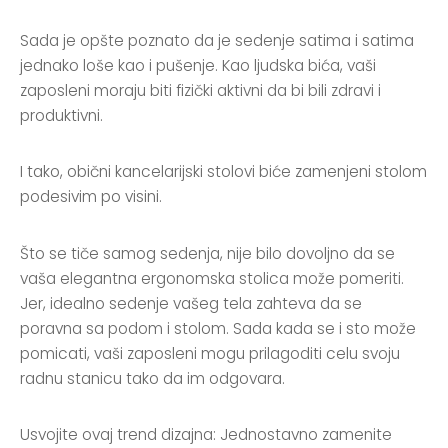
Sada je opšte poznato da je sedenje satima i satima
jednako loše kao i pušenje. Kao ljudska bića, vaši
zaposleni moraju biti fizički aktivni da bi bili zdravi i
produktivni.
I tako, obični kancelarijski stolovi biće zamenjeni stolom
podesivim po visini.
Što se tiče samog sedenja, nije bilo dovoljno da se
vaša elegantna ergonomska stolica može pomeriti.
Jer, idealno sedenje vašeg tela zahteva da se
poravna sa podom i stolom. Sada kada se i sto može
pomicati, vaši zaposleni mogu prilagoditi celu svoju
radnu stanicu tako da im odgovara.
Usvojite ovaj trend dizajna: Jednostavno zamenite