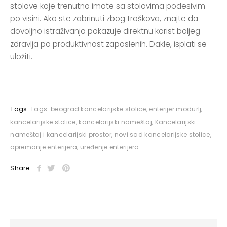
stolove koje trenutno imate sa stolovima podesivim
po visini. Ako ste zabrinuti zbog troškova, znajte da
dovoljno istraživanja pokazuje direktnu korist boljeg
zdravlja po produktivnost zaposlenih. Dakle, isplati se
uložiti.
Tags:
Tags:
beograd kancelarijske stolice
,
enterijer modurlj
,
kancelarijske stolice
,
kancelarijski nameštaj
,
Kancelarijski
nameštaj i kancelarijski prostor
,
novi sad kancelarijske stolice
,
opremanje enterijera
,
uređenje enterijera
Share: