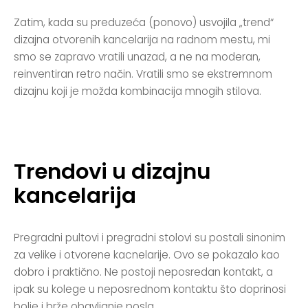
Zatim, kada su preduzeća (ponovo) usvojila „trend“
dizajna otvorenih kancelarija na radnom mestu, mi
smo se zapravo vratili unazad, a ne na moderan,
reinventiran retro način. Vratili smo se ekstremnom
dizajnu koji je možda kombinacija mnogih stilova.
Trendovi u dizajnu
kancelarija
Pregradni pultovi i pregradni stolovi su postali sinonim
za velike i otvorene kacnelarije. Ovo se pokazalo kao
dobro i praktično. Ne postoji neposredan kontakt, a
ipak su kolege u neposrednom kontaktu što doprinosi
bolje i brže obavljanje posla.