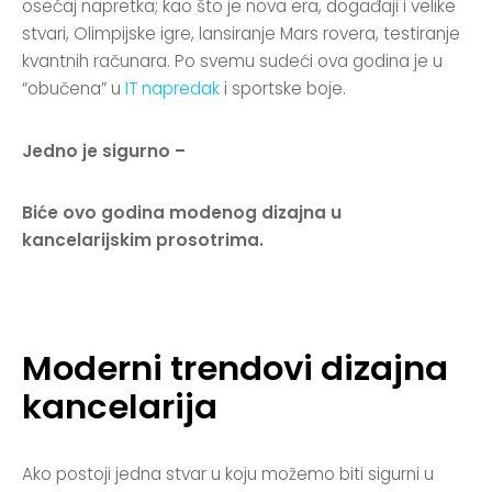
osećaj napretka; kao što je nova era, događaji i velike
stvari, Olimpijske igre, lansiranje Mars rovera, testiranje
kvantnih računara. Po svemu sudeći ova godina je u
“obučena” u
IT napredak
i sportske boje.
Jedno je sigurno –
Biće ovo godina modenog dizajna u
kancelarijskim prosotrima.
Moderni trendovi dizajna
kancelarija
Ako postoji jedna stvar u koju možemo biti sigurni u