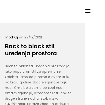
modrulj
on 29/12/2021
Back to black stil
uređenja prostora
Back to black stil uređenja prostora je
jako popularan stil za opremanje.
Odabrali smo da pišemo o ovom stilu
na kraju godine zbog elegancije koju
nudi. Crna boja sama po sebi nudi
ekstravaganciju, otmenost i stil, dok sa
druge strane nudi aristokratsku
suzdržanost. Upravo zbog tih atributa