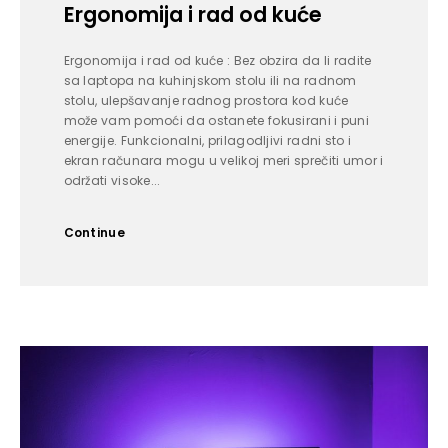
Ergonomija i rad od kuće
Ergonomija i rad od kuće : Bez obzira da li radite
sa laptopa na kuhinjskom stolu ili na radnom
stolu, ulepšavanje radnog prostora kod kuće
može vam pomoći da ostanete fokusirani i puni
energije. Funkcionalni, prilagodljivi radni sto i
ekran računara mogu u velikoj meri sprečiti umor i
održati visoke...
Continue