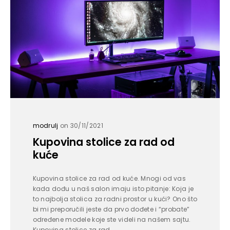
modrulj
on 30/11/2021
Kupovina stolice za rad od
kuće
Kupovina stolice za rad od kuće. Mnogi od vas
kada dođu u naš salon imaju isto pitanje: Koja je
to najbolja stolica za radni prostor u kući? Ono što
bi mi preporučili jeste da prvo dođete i “probate”
određene modele koje ste videli na našem sajtu.
Kupovina stolice za rad...