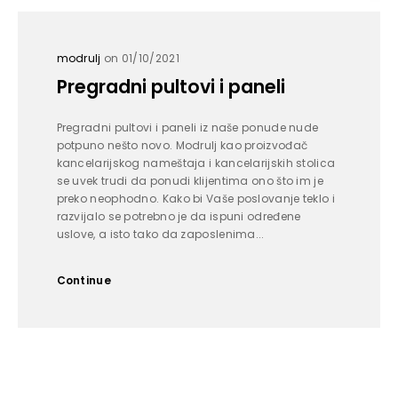
modrulj
on 01/10/2021
Pregradni pultovi i paneli
Pregradni pultovi i paneli iz naše ponude nude
potpuno nešto novo. Modrulj kao proizvođač
kancelarijskog nameštaja i kancelarijskih stolica
se uvek trudi da ponudi klijentima ono što im je
preko neophodno. Kako bi Vaše poslovanje teklo i
razvijalo se potrebno je da ispuni određene
uslove, a isto tako da zaposlenima...
Continue