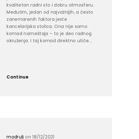
kvalitetan radni sto i dobru atmosferu.
Međutim, jedan od najvažnijih, a često
zanemarenih faktora jeste
kancelarijska stolica. Ona nije samo
komad nameštaja – to je deo radnog
okruženja. I taj komad direktno utiče...
Continue
modrulj
on 18/12/2021