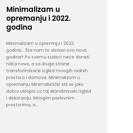
Minimalizam u
opremanju i 2022.
godina
Minimalizam u opremnju i 2022.
godina… Šta nam to donosi ova nova
godina? Po svemu sudeći neće doneti
ništa novo, a sa druge strane
transforimisaće izgled mnogih radnih
prostora i domova. Minimalizam u
opremanju Minimalistički stil se jako
dobro uklopio uz taj skandinavski izgled
i dekoraciju. Mnogim poslovnim
prostorima, a...