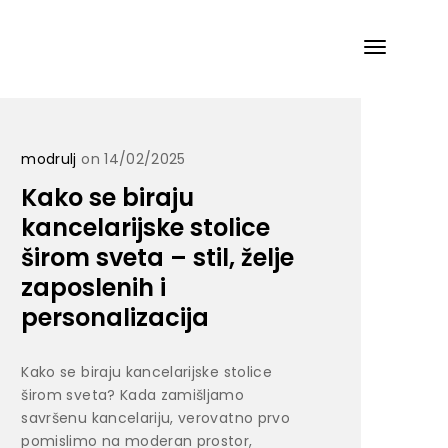
modrulj
on 14/02/2025
Kako se biraju
kancelarijske stolice
širom sveta – stil, želje
zaposlenih i
personalizacija
Kako se biraju kancelarijske stolice
širom sveta? Kada zamišljamo
savršenu kancelariju, verovatno prvo
pomislimo na moderan prostor,