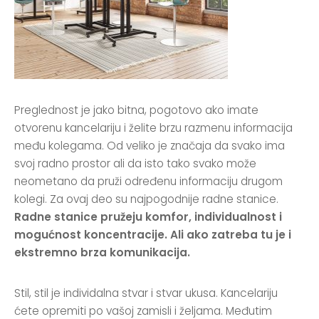
Preglednost je jako bitna, pogotovo ako imate
otvorenu kancelariju i želite brzu razmenu informacija
među kolegama. Od veliko je značaja da svako ima
svoj radno prostor ali da isto tako svako može
neometano da pruži određenu informaciju drugom
kolegi. Za ovaj deo su najpogodnije radne stanice.
Radne stanice pružeju komfor, individualnost i
mogućnost koncentracije. Ali ako zatreba tu je i
ekstremno brza komunikacija.
Stil, stil je individalna stvar i stvar ukusa. Kancelariju
ćete opremiti po vašoj zamisli i željama. Međutim