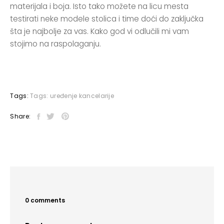
materijala i boja. Isto tako možete na licu mesta
testirati neke modele stolica i time doći do zaključka
šta je najbolje za vas. Kako god vi odlučili mi vam
stojimo na raspolaganju.
Tags:
Tags:
uređenje kancelarije
Share:
0 comments