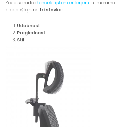
Kada se radi o
kancelarijskom enterijeru
tu moramo
da ispoštujemo
tri stavke:
Udobnost
Preglednost
Stil