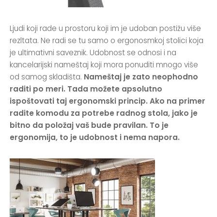
Ljudi koji rade u prostoru koji im je udoban postižu više
rezltata. Ne radi se tu samo o ergonosmkoj stolici koja
je ultimativni saveznik. Udobnost se odnosi i na
kancelarijski nameštaj koji mora ponuditi mnogo više
od samog skladišta.
Nameštaj je zato neophodno
raditi po meri. Tada možete apsolutno
ispoštovati taj ergonomski princip. Ako na primer
radite komodu za potrebe radnog stola, jako je
bitno da položaj vaš bude pravilan. To je
ergonomija, to je udobnost i nema napora.