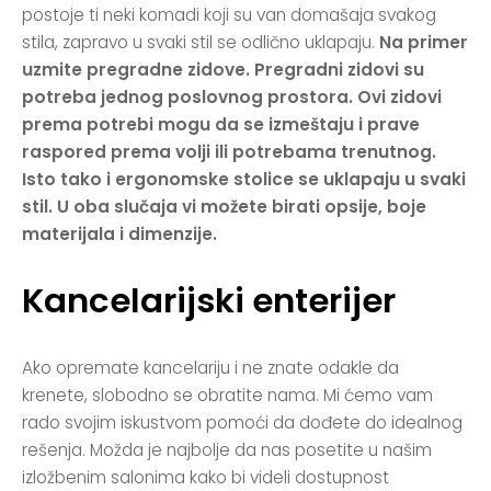
postoje ti neki komadi koji su van domašaja svakog
stila, zapravo u svaki stil se odlično uklapaju.
Na primer
uzmite pregradne zidove. Pregradni zidovi su
potreba jednog poslovnog prostora. Ovi zidovi
prema potrebi mogu da se izmeštaju i prave
raspored prema volji ili potrebama trenutnog.
Isto tako i ergonomske stolice se uklapaju u svaki
stil. U oba slučaja vi možete birati opsije, boje
materijala i dimenzije.
Kancelarijski enterijer
Ako opremate kancelariju i ne znate odakle da
krenete, slobodno se obratite nama. Mi ćemo vam
rado svojim iskustvom pomoći da dođete do idealnog
rešenja. Možda je najbolje da nas posetite u našim
izložbenim salonima kako bi videli dostupnost