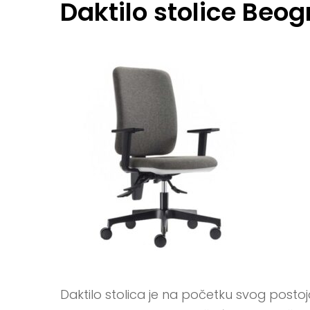
Daktilo stolice Beog
Daktilo stolica je na početku svog posto