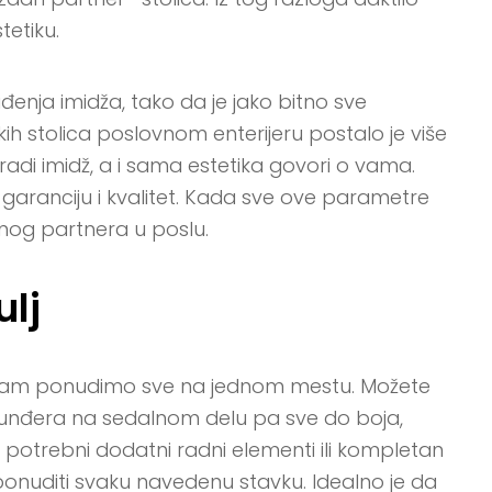
tetiku.
enja imidža, tako da je jako bitno sve
ih stolica poslovnom enterijeru postalo je više
 gradi imidž, a i sama estetika govori o vama.
aranciju i kvalitet. Kada sve ove parametre
alnog partnera u poslu.
ulj
 Vam ponudimo sve na jednom mestu. Možete
e sunđera na sedalnom delu pa sve do boja,
 potrebni dodatni radni elementi ili kompletan
onuditi svaku navedenu stavku. Idealno je da