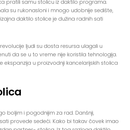
a pratili samu stolicu iz daktilo programa.
mala su rukonasloni i mnogo udobnije sedište,
ajna daktilo stolice je dužina radnih sati
volucije ljudi su dosta resursa ulagali u
i da se u to vreme nije koristila tehnologija.
 ekspanzija u proizvodnji kancelarijskih stolica
olica
go boljim i pogodnijim za rad. Danšnji,
ati provede sedeći. Kako bi takav čovek imao
dan partner- stolica. Iz tog razloga daktilo