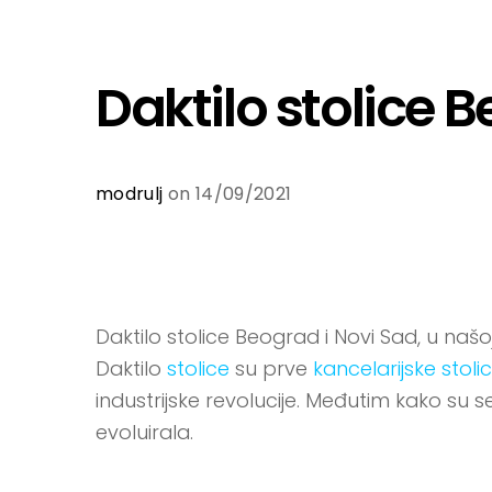
Daktilo stolice 
modrulj
on 14/09/2021
Daktilo stolice Beograd i Novi Sad, u naš
Daktilo
stolice
su prve
kancelarijske stoli
industrijske revolucije. Međutim kako su se p
evoluirala.