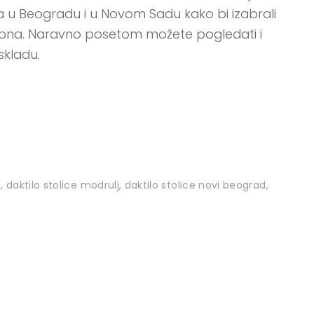
a u Beogradu i u Novom Sadu kako bi izabrali
rebna. Naravno posetom možete pogledati i
skladu.
d
,
daktilo stolice modrulj
,
daktilo stolice novi beograd
,