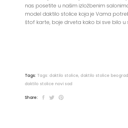
nas posetite u našim izložbenim salonim
model daktilo stolice koja je Vama pot
štof karte, boje drveta kako bi sve bilo u 
Tags:
Tags:
daktilo stolice
,
daktilo stolice beogra
daktilo stolice novi sad
Share: