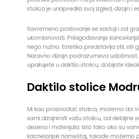
stolica je unapredila svoj izgled, dizajn i es
Savremeno poslovanje se sastoji i od građ
ukombinovati. Prilagođavanje kancelarijsk
nego nužno. Estetika predstavlja stil, stil
Naravno dizajn podrazumeva udobnost, g
upakujete u daktilo stolicu, dobijate ide
Daktilo stolice Modr
Mi kao proizvođač stolica, možemo da
sami dizajnirati vašu stolicu, od debljin
dezena i materijala. Isto tako ako su vam
kacnelarijski nameštaj, takođe možemo p