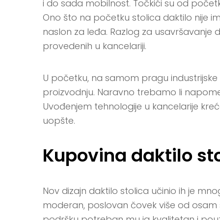
i do sada mobilnost. Točkići su od početk
Ono što na početku stolica daktilo nije i
naslon za leđa. Razlog za usavršavanje diz
provedenih u kancelariji.
U početku, na samom pragu industrijske re
proizvodnju. Naravno trebamo li napomenut
Uvođenjem tehnologije u kancelarije kreće
uopšte.
Kupovina daktilo st
Nov dizajn daktilo stolica učinio ih je mno
moderan, poslovan čovek više od osam s
podršku potreban mu ja kvalitetan i pouz