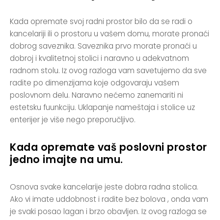
Kada opremate svoj radni prostor bilo da se radi o
kancelariji ili o prostoru u vašem domu, morate pronaći
dobrog saveznika. Saveznika prvo morate pronaći u
dobroj i kvalitetnoj stolici i naravno u adekvatnom
radnom stolu. Iz ovog razloga vam savetujemo da sve
radite po dimenzijama koje odgovaraju vašem
poslovnom delu. Naravno nećemo zanemariti ni
estetsku fuunkciju. Uklapanje nameštaja i stolice uz
enterijer je više nego preporučljivo.
Kada opremate vaš poslovni prostor
jedno imajte na umu.
Osnova svake kancelarije jeste dobra radna stolica.
Ako vi imate uddobnost i radite bez bolova , onda vam
je svaki posao lagan i brzo obavljen. Iz ovog razloga se