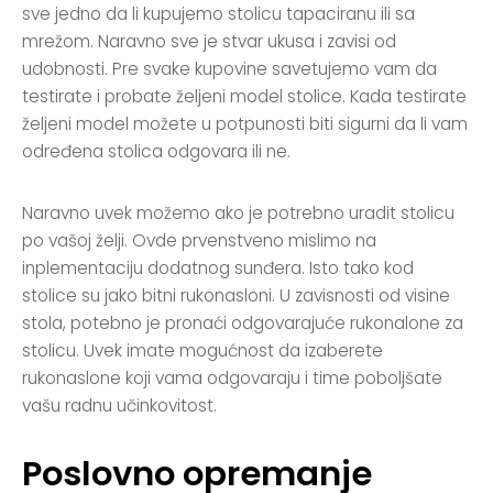
sve jedno da li kupujemo stolicu tapaciranu ili sa
mrežom. Naravno sve je stvar ukusa i zavisi od
udobnosti. Pre svake kupovine savetujemo vam da
testirate i probate željeni model stolice. Kada testirate
željeni model možete u potpunosti biti sigurni da li vam
određena stolica odgovara ili ne.
Naravno uvek možemo ako je potrebno uradit stolicu
po vašoj želji. Ovde prvenstveno mislimo na
inplementaciju dodatnog sunđera. Isto tako kod
stolice su jako bitni rukonasloni. U zavisnosti od visine
stola, potebno je pronaći odgovarajuće rukonalone za
stolicu. Uvek imate mogućnost da izaberete
rukonaslone koji vama odgovaraju i time poboljšate
vašu radnu učinkovitost.
Poslovno opremanje