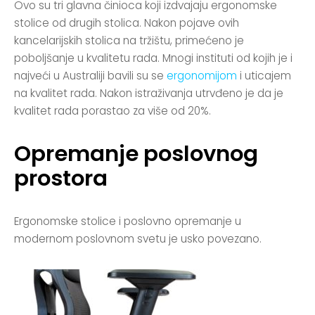
Ovo su tri glavna činioca koji izdvajaju ergonomske
stolice od drugih stolica. Nakon pojave ovih
kancelarijskih stolica na tržištu, primećeno je
poboljšanje u kvalitetu rada. Mnogi instituti od kojih je i
najveći u Australiji bavili su se
ergonomijom
i uticajem
na kvalitet rada. Nakon istraživanja utrvđeno je da je
kvalitet rada porastao za više od 20%.
Opremanje poslovnog
prostora
Ergonomske stolice i poslovno opremanje u
modernom poslovnom svetu je usko povezano.