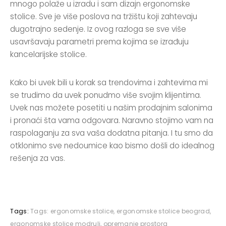
mnogo polaže u izradu i sam dizajn ergonomske
stolice. Sve je više poslova na tržištu koji zahtevaju
dugotrajno sedenje. Iz ovog razloga se sve više
usavršavaju parametri prema kojima se izrađuju
kancelarijske stolice.
Kako bi uvek bili u korak sa trendovima i zahtevima mi
se trudimo da uvek ponudmo više svojim klijentima.
Uvek nas možete posetiti u našim prodajnim salonima
i pronaći šta vama odgovara. Naravno stojimo vam na
raspolaganju za sva vaša dodatna pitanja. I tu smo da
otklonimo sve nedoumice kao bismo došli do idealnog
rešenja za vas.
Tags:
Tags:
ergonomske stolice
,
ergonomske stolice beograd
,
ergonomske stolice modrulj
,
opremanje prostora