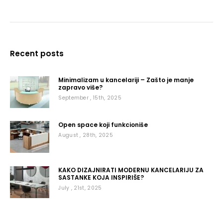
Recent posts
Minimalizam u kancelariji – Zašto je manje
zapravo više?
September , 15th, 2025
Open space koji funkcioniše
August , 28th, 2025
KAKO DIZAJNIRATI MODERNU KANCELARIJU ZA
SASTANKE KOJA INSPIRIŠE?
July , 21st, 2025