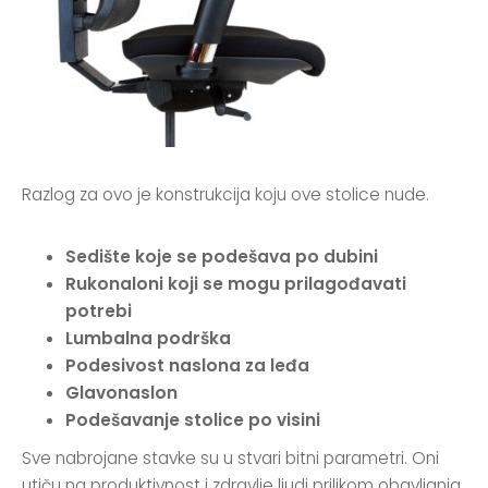
Razlog za ovo je konstrukcija koju ove stolice nude.
Sedište koje se podešava po dubini
Rukonaloni koji se mogu prilagođavati
potrebi
Lumbalna podrška
Podesivost naslona za leđa
Glavonaslon
Podešavanje stolice po visini
Sve nabrojane stavke su u stvari bitni parametri. Oni
utiču na produktivnost i zdravlje ljudi prilikom obavljanja