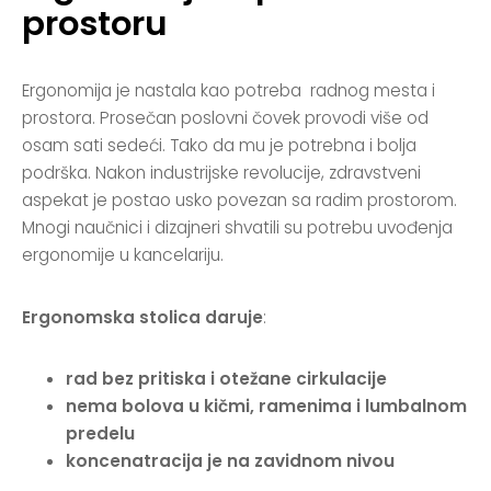
prostoru
Ergonomija je nastala kao potreba radnog mesta i
prostora. Prosečan poslovni čovek provodi više od
osam sati sedeći. Tako da mu je potrebna i bolja
podrška. Nakon industrijske revolucije, zdravstveni
aspekat je postao usko povezan sa radim prostorom.
Mnogi naučnici i dizajneri shvatili su potrebu uvođenja
ergonomije u kancelariju.
Ergonomska stolica daruje
:
rad bez pritiska i otežane cirkulacije
nema bolova u kičmi, ramenima i lumbalnom
predelu
koncenatracija je na zavidnom nivou