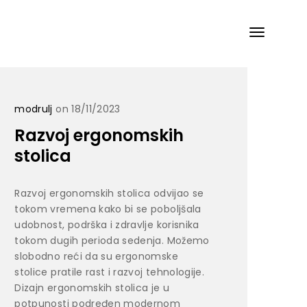
modrulj
on 18/11/2023
Razvoj ergonomskih
stolica
Razvoj ergonomskih stolica odvijao se
tokom vremena kako bi se poboljšala
udobnost, podrška i zdravlje korisnika
tokom dugih perioda sedenja. Možemo
slobodno reći da su ergonomske
stolice pratile rast i razvoj tehnologije.
Dizajn ergonomskih stolica je u
potpunosti podređen modernom