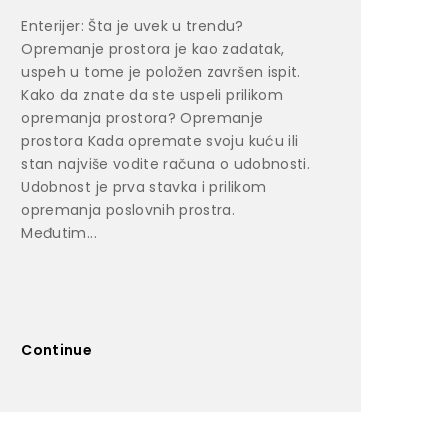
Enterijer: Šta je uvek u trendu?
Opremanje prostora je kao zadatak,
uspeh u tome je položen završen ispit.
Kako da znate da ste uspeli prilikom
opremanja prostora? Opremanje
prostora Kada opremate svoju kuću ili
stan najviše vodite računa o udobnosti.
Udobnost je prva stavka i prilikom
opremanja poslovnih prostra.
Međutim...
Continue