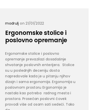
modrulj
on 21/01/2022
Ergonomske stolice i
poslovno opremanje
Ergonomske stolice i poslovno
opremanje prevazilazi dosadašnje
shvatanje poslovnih enterijera. Stolice
su u poslednjih deceniju dosta
napredovale kada je u pitanju njihov
dizajn i sama ergonomija. Ergonomija u
poslovnom prostoru Ergonomija je
nastala kao potreba radnog mesta i
prostora. Prosečan poslovni čovek
provodi više od osam sati sedeći. Tako
da...