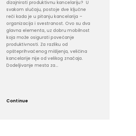
dizajnirati produktivnu kancelariju? U
svakom slučaju, postoje dve ključne
reči kada je u pitanju kancelarija –
organizacija i svestranost. Ovo su dva
glavna elementa, uz dobru mobilnost
koja može osigurati povećanje
produktivnosti. Za razliku od
opšteprihvaćenog mišljenja, veličina
kancelarije nije od velikog značaja.
Dodeljivanje mesta za...
Continue