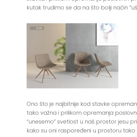
kutak trudimo se da na što bolji način 
Ono što je najbitnije kod stavke opremanj
tako važna i prilikom opremanja poslovnih
“unesemo” svetlost u naš prostor jesu prir
kako su oni raspoređeni u prostoru tako 