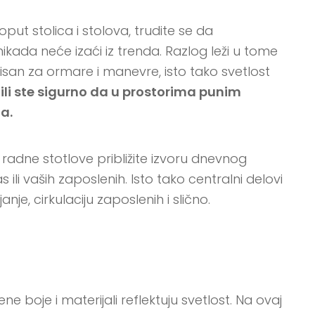
t stolica i stolova, trudite se da
kada neće izaći iz trenda. Razlog leži u tome
san za ormare i manevre, isto tako svetlost
ili ste sigurno da u prostorima punim
a.
radne stotlove približite izvoru dnevnog
 ili vaših zaposlenih. Isto tako centralni delovi
nje, cirkulaciju zaposlenih i slično.
e boje i materijali reflektuju svetlost. Na ovaj