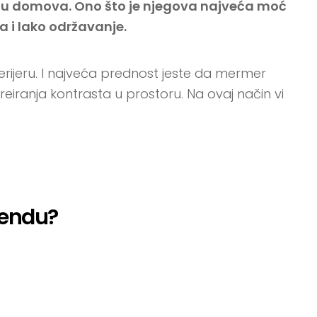
aju domova. Ono što je njegova najveća moć
a i lako održavanje.
terijeru. I najveća prednost jeste da mermer
kreiranja kontrasta u prostoru. Na ovaj način vi
trendu?