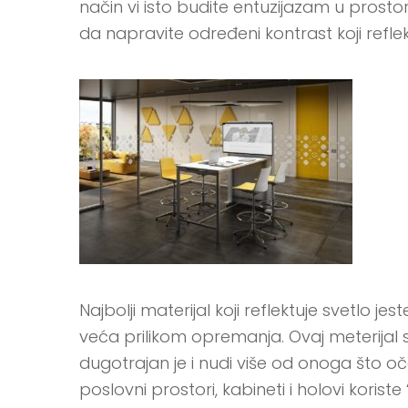
način vi isto budite entuzijazam u pros
da napravite određeni kontrast koji reflek
Najbolji materijal koji reflektuje svetlo 
veća prilikom opremanja. Ovaj meterijal s
dugotrajan je i nudi više od onoga što oč
poslovni prostori, kabineti i holovi kori