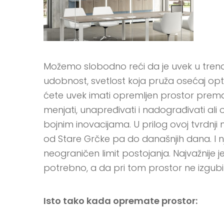
Možemo slobodno reći da je uvek u trendu 
udobnost, svetlost koja pruža osećaj opt
ćete uvek imati opremljen prostor prem
menjati, unapređivati i nadograđivati ali 
bojnim inovacijama. U prilog ovoj tvrdnji
od Stare Grčke pa do današnjih dana. I 
neograničen limit postojanja. Najvažnije 
potrebno, a da pri tom prostor ne izgubi
Isto tako kada opremate prostor: