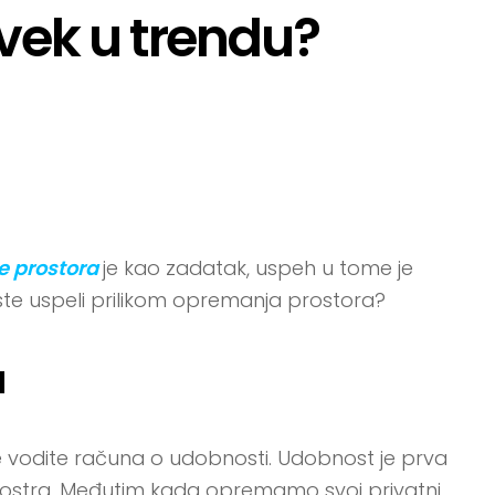
 uvek u trendu?
 prostora
je kao zadatak, uspeh u tome je
ste uspeli prilikom opremanja prostora?
a
e vodite računa o udobnosti. Udobnost je prva
prostra. Međutim kada opremamo svoj privatni