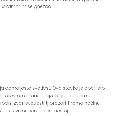
“ušuškamo” naše gnezdo.
a doma jeste svetlost. Ova stavka je opet isto
 prostora i kancelarija. Najbolji način da
odni izvori svetlosti tj prozori. Prema načinu
ćete u vi rasporediti nameštaj.