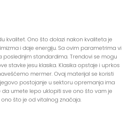
kvalitet. Ono što dolazi nakon kvaliteta je
imizma i daje energiju. Sa ovim parametrima vi
a poslednjim standardima. Trendovi se mogu
ove stavke jesu klasika. Klasika opstaje i uprkos
 navešćemo mermer. Ovaj materijal se koristi
njegovo postojanje u sektoru opremanja ima
je da umete lepo uklopiti sve ono što vam je
 ono što je od vitalnog značaja.