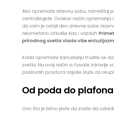
Ako opremate dnevnu sobu, nameštaj popu
centralizujete. Ovakav način opremanja ni
da vam je ostali deo dnevne sobe rezervi
neometano cirkuliše kao i vazduh.
Primet
prirodnog svetla vlada više entuzijazm
Kada opremate kancelariju trudite se da 
svetla. Na ovaj način vi čuvate zdravlje vas
poslovnih prostora najviše služe za okuplja
Od poda do plafona
Ono što je bitno jeste da znate da određen