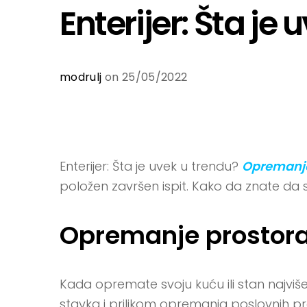
Enterijer: Šta je
modrulj
on 25/05/2022
Enterijer: Šta je uvek u trendu?
Opremanje
položen završen ispit. Kako da znate da 
Opremanje prostor
Kada opremate svoju kuću ili stan najviš
stavka i prilikom opremanja poslovnih 