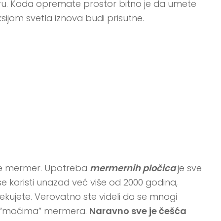
toru. Kada opremate prostor bitno je da umete
sijom svetla iznova budi prisutne.
jeste mermer. Upotreba
mermernih pločica
je sve
e koristi unazad već više od 2000 godina,
ekujete. Verovatno ste videli da se mnogi
ste “moćima” mermera.
Naravno sve je češća