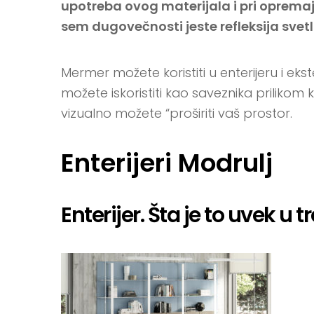
upotreba ovog materijala i pri oprem
sem dugovečnosti jeste refleksija svetl
Mermer možete koristiti u enterijeru i eks
možete iskoristiti kao saveznika prilikom 
vizualno možete “proširiti vaš prostor.
Enterijeri Modrulj
Enterijer. Šta je to uvek u 